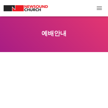
내
비
게
이
션
예배안내
토
글