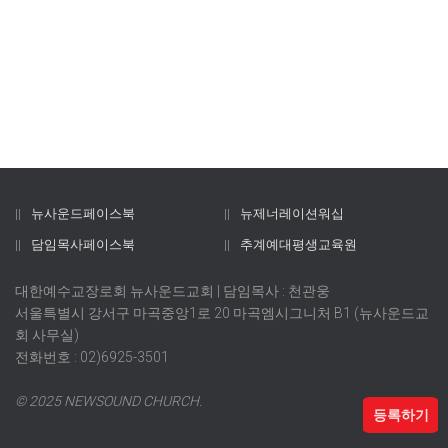
뉴사운드페이스북
뉴제너레이션워십
담임목사페이스북
추계예대평생교육원
대한예수교장로회 뉴사운드교회 | 담임목사 : 천관웅
서울특별시 강서구 마곡중앙1로 20 마곡엠시그니처 B1 (뉴사운드교
회 사무실)
전화번호 : 02)6925-3501
© 2025 NEWSOUND CHURCH.
등록하기